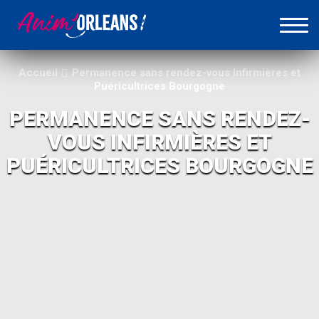
Accueil
Permanence sans rendez-vous Infirmières et
Puéricultrices Bourgogne
PERMANENCE SANS RENDEZ-
VOUS INFIRMIÈRES ET
PUÉRICULTRICES BOURGOGNE